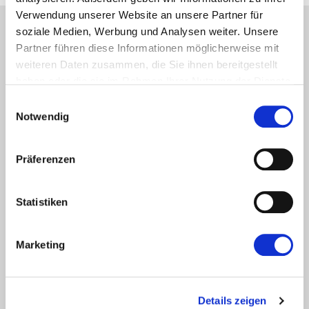
Verwendung unserer Website an unsere Partner für
soziale Medien, Werbung und Analysen weiter. Unsere
Partner führen diese Informationen möglicherweise mit
weiteren Daten zusammen, die Sie ihnen bereitgestellt
haben oder die sie im Rahmen Ihrer Nutzung der Dienste
gesammelt haben.
Einwilligungsauswahl
Kontakt
Notwendig
Stefans Nachhilfewelt
Präferenzen
Poststr. 17
( Ärztehaus, 6. Stock)
57076
Siegen-Weidenau
Statistiken
Telefon:
0271 / 19418
Marketing
info@stefans-nachhilfewelt.de
www.stefans-nachhilfewelt.de
Details zeigen