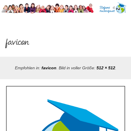
Direkt
Gehe
zum
zur
Inhalt
Startseite
von
Stefans
Nachhilfewelt
STEFANS
-
favicon
Nachhilfe
NACHHILFEWELT
in
Siegen
– NACHHILFE IN
Empfohlen in:
favicon
. Bild in voller Größe:
512 × 512
.
SIEGEN