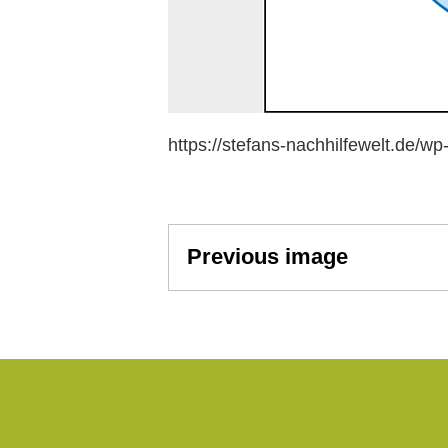
https://stefans-nachhilfewelt.de/w
Anhangs-
Previous image
Navigation