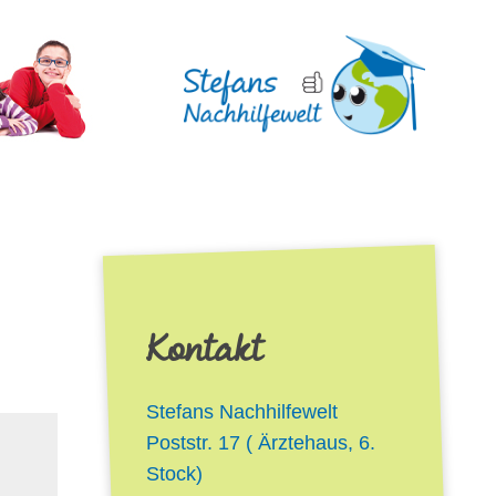
Gehe
zur
Startseite
von
Stefans
Nachhilfewelt
-
Nachhilfe
in
Siegen
Kontakt
Stefans Nachhilfewelt
Poststr. 17
( Ärztehaus, 6.
Stock)