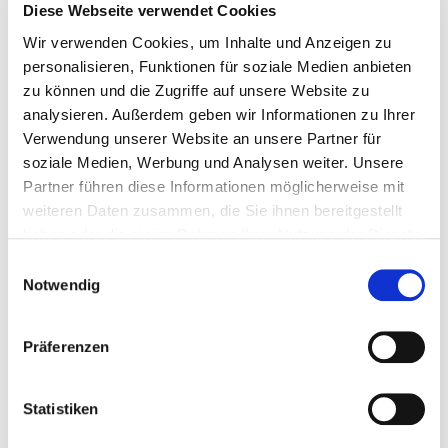
Diese Webseite verwendet Cookies
E-Mail-Adresse*
Wir verwenden Cookies, um Inhalte und Anzeigen zu
personalisieren, Funktionen für soziale Medien anbieten
zu können und die Zugriffe auf unsere Website zu
Betreff
analysieren. Außerdem geben wir Informationen zu Ihrer
Verwendung unserer Website an unsere Partner für
soziale Medien, Werbung und Analysen weiter. Unsere
Partner führen diese Informationen möglicherweise mit
Nachricht*
weiteren Daten zusammen, die Sie ihnen bereitgestellt
haben oder die sie im Rahmen Ihrer Nutzung der Dienste
gesammelt haben.
Einwilligungsauswahl
Notwendig
Präferenzen
Statistiken
Ich erkläre mich mit den
Datenschutzrichtlinien