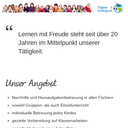
Direkt
Gehe
zum
zur
Inhalt
Startseite
von
Stefans
Nachhilfewelt
Lernen mit Freude steht seit über 20
STEFANS
-
Jahren im Mittelpunkt unserer
Nachhilfe
NACHHILFEWELT –
in
Tätigkeit.
Siegen
NACHHILFE IN
SIEGEN
Unser Angebot
Nachhilfe und Hausaufgabenbetreuung in allen Fächern
sowohl Gruppen- als auch Einzelunterricht
individuelle Betreuung jedes Kindes
gezielte Vorbereitung auf Klassenarbeiten