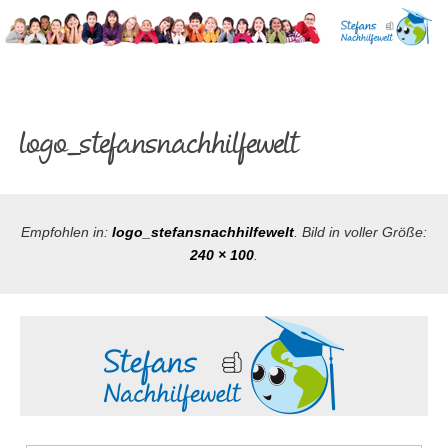
Direkt
Gehe
zum
zur
Inhalt
Startseite
von
Stefans
Nachhilfewelt
STEFANS
-
logo_stefansnachhilfewelt
Nachhilfe
NACHHILFEWELT
in
Siegen
– NACHHILFE IN
Empfohlen in:
logo_stefansnachhilfewelt
. Bild in voller Größe:
240 × 100
.
SIEGEN