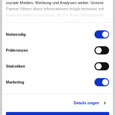
soziale Medien, Werbung und Analysen weiter. Unsere
Partner führen diese Informationen möglicherweise mit
weiteren Daten zusammen, die Sie ihnen bereitgestellt
haben oder die sie im Rahmen Ihrer Nutzung der Dienste
Kontakt
gesammelt haben.
Einwilligungsauswahl
Notwendig
Stefans Nachhilfewelt
Poststr. 17
( Ärztehaus, 6. Stock)
Präferenzen
57076
Siegen-Weidenau
Telefon:
0271 / 19418
Statistiken
info@stefans-nachhilfewelt.de
Marketing
www.stefans-nachhilfewelt.de
Details zeigen